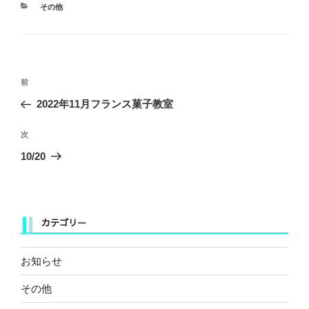
カ
その他
テ
ゴ
リ
ー
投
前
前
稿
の
2022年11月フランス菓子教室
ナ
投
ビ
稿
次
次
ゲ
の
10/20
ー
投
稿
シ
ョ
カテゴリー
ン
お知らせ
その他