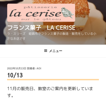
コ
ン
テ
ン
ツ
フランス菓子 LA CERISE
へ
ラ・スリーズ 姫路市でフランス菓子の製造・販売をしている小
ス
さなお店です
キ
ッ
メニュー
プ
投
2022年10月13日
投稿者:
AOI
10/13
稿
日:
11月の販売日、教室のご案内を更新していま
す。