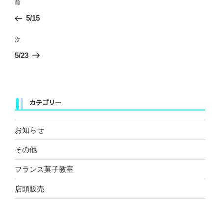
前
前
稿
の
5/15
ナ
投
ビ
稿
次
次
ゲ
の
5/23
ー
投
稿
シ
ョ
カテゴリー
ン
お知らせ
その他
フランス菓子教室
店頭販売