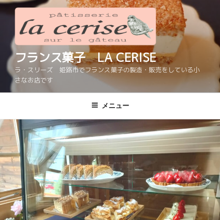
コ
ン
テ
ン
ツ
フランス菓子 LA CERISE
へ
ラ・スリーズ 姫路市でフランス菓子の製造・販売をしている小
ス
さなお店です
キ
ッ
メニュー
プ