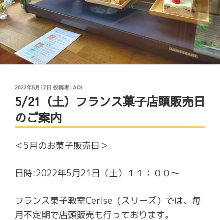
投
2022年5月17日
投稿者:
AOI
5/21（土）フランス菓子店頭販売日
稿
日:
のご案内
＜5月のお菓子販売日＞
日時:2022年5月21日（土）１１：００～
フランス菓子教室Cerise（スリーズ）では、毎
月不定期で店頭販売も行っております。