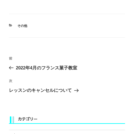
カ
その他
テ
ゴ
リ
ー
投
前
前
稿
の
2022年4月のフランス菓子教室
ナ
投
ビ
稿
次
次
ゲ
の
レッスンのキャンセルについて
ー
投
稿
シ
ョ
カテゴリー
ン