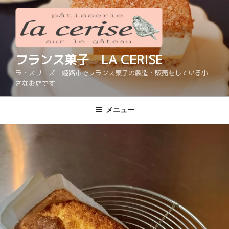
コ
ン
テ
ン
ツ
フランス菓子 LA CERISE
へ
ラ・スリーズ 姫路市でフランス菓子の製造・販売をしている小
ス
さなお店です
キ
ッ
メニュー
プ