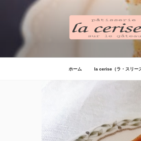
コ
ン
テ
ン
ツ
へ
ス
キ
ッ
ホーム
la cerise（ラ・ス
プ