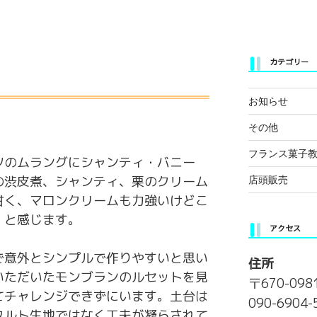
カテゴリー
お知らせ
。
その他
フランス菓子
ツのムラングにシャンティ・バニー
の渋皮煮、シャンティ、栗のクリーム
店頭販売
甘く、マロンクリームも力強いけどこ
、と感じます。
アクセス
で意外とシンプルで作りやすいと思い
住所
いただいたモンブランのルセットを見
〒670-09
てチャレンジできずにいます。土台は
090-690
タルト生地ではなく工夫が凝らされて