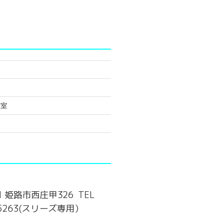
教室
81 姫路市西庄甲326 TEL
4-5263(スリーズ専用）