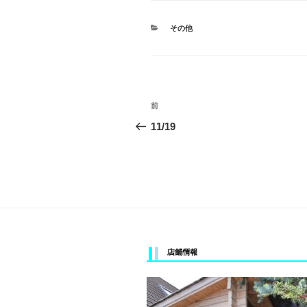
カ
その他
テ
ゴ
リ
ー
投
前
前
稿
の
11/19
投
ナ
稿
ビ
ゲ
ー
シ
店舗情報
ョ
ン