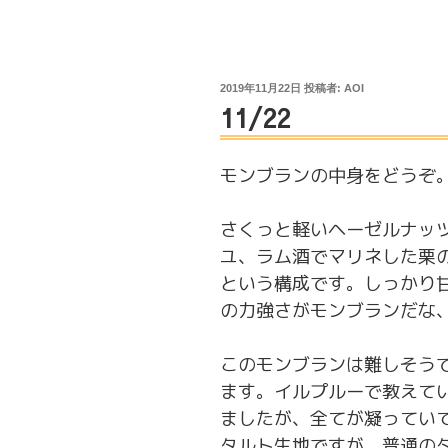
投
2019年11月22日
投稿者:
AOI
稿
11/22
日:
モンブランの中身をどうぞ
さくっと軽いヘーゼルナッ
ユ、ラム酒でマリネした栗
という構成です。しっかり
の力強さがモンブランだな
このモンブランは難しそう
ます。イルプルーで教えて
ましたが、全てが凝ってい
タルト生地ですが、普通の