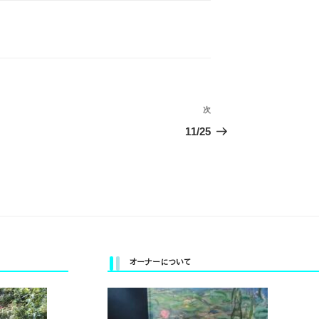
次
次
の
11/25
投
稿
オーナーについて