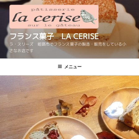
コ
ン
テ
ン
ツ
フランス菓子 LA CERISE
へ
ラ・スリーズ 姫路市でフランス菓子の製造・販売をしている小
ス
さなお店です
キ
ッ
メニュー
プ