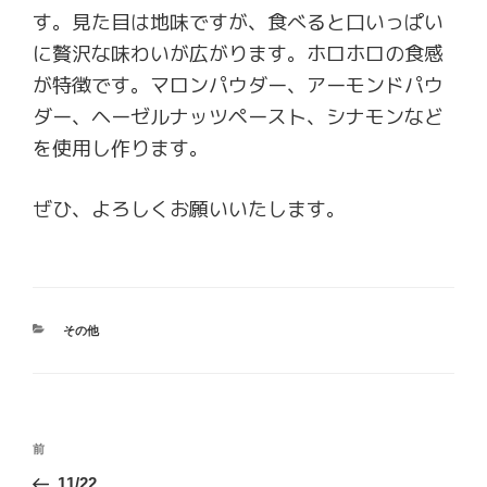
す。見た目は地味ですが、食べると口いっぱい
に贅沢な味わいが広がります。ホロホロの食感
が特徴です。マロンパウダー、アーモンドパウ
ダー、ヘーゼルナッツペースト、シナモンなど
を使用し作ります。
ぜひ、よろしくお願いいたします。
カ
その他
テ
ゴ
リ
ー
投
前
前
稿
の
11/22