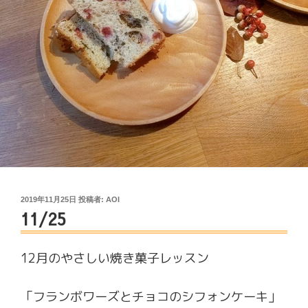
投
2019年11月25日
投稿者:
AOI
11/25
稿
日:
12月のやさしい焼き菓子レッスン
「フランボワーズとチョコのシフォンケーキ」