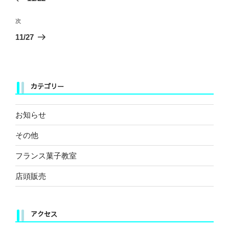
ナ
投
ビ
稿
次
次
ゲ
の
11/27
ー
投
稿
シ
ョ
カテゴリー
ン
お知らせ
その他
フランス菓子教室
店頭販売
アクセス