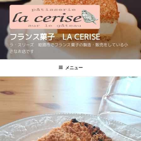
コ
ン
テ
ン
ツ
フランス菓子 LA CERISE
へ
ラ・スリーズ 姫路市でフランス菓子の製造・販売をしている小
ス
さなお店です
キ
ッ
メニュー
プ