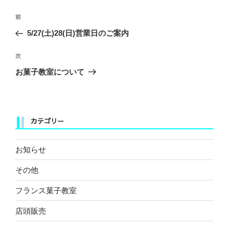
投
前
前
稿
の
5/27(土)28(日)営業日のご案内
ナ
投
ビ
稿
次
次
ゲ
の
お菓子教室について
ー
投
稿
シ
ョ
カテゴリー
ン
お知らせ
その他
フランス菓子教室
店頭販売