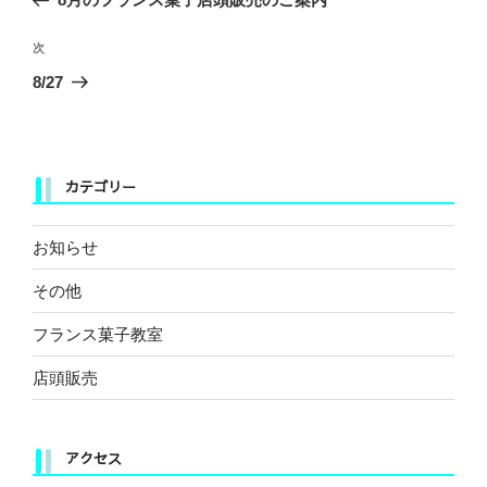
ナ
投
ビ
稿
次
次
ゲ
の
8/27
ー
投
稿
シ
ョ
カテゴリー
ン
お知らせ
その他
フランス菓子教室
店頭販売
アクセス