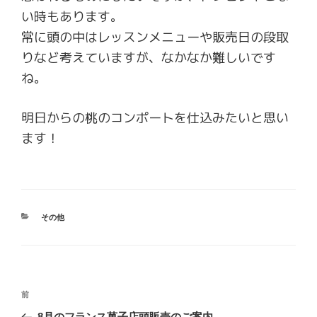
い時もあります。
常に頭の中はレッスンメニューや販売日の段取
りなど考えていますが、なかなか難しいです
ね。
明日からの桃のコンポートを仕込みたいと思い
ます！
カ
その他
テ
ゴ
リ
ー
投
前
前
稿
の
8月のフランス菓子店頭販売のご案内