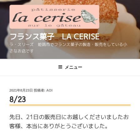
コ
ン
テ
ン
ツ
フランス菓子 LA CERISE
へ
ラ・スリーズ 姫路市でフランス菓子の製造・販売をしている小
ス
さなお店です
キ
ッ
メニュー
プ
投
2021年8月23日
投稿者:
AOI
8/23
稿
日:
先日、21日の販売日にお越しくださいましたお
客様、本当にありがとうございました。