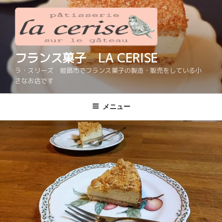
コ
ン
テ
ン
ツ
フランス菓子 LA CERISE
へ
ラ・スリーズ 姫路市でフランス菓子の製造・販売をしている小
ス
さなお店です
キ
ッ
メニュー
プ