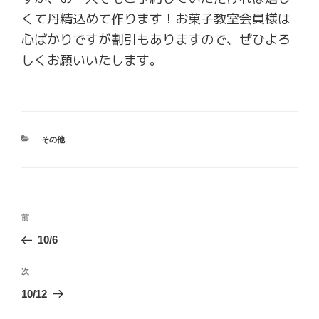
くて丹精込めて作ります！お菓子教室会員様は
心ばかりですが割引もありますので、ぜひよろ
しくお願いいたします。
カ
その他
テ
ゴ
リ
ー
投
前
前
稿
の
10/6
ナ
投
ビ
稿
次
次
ゲ
の
10/12
ー
投