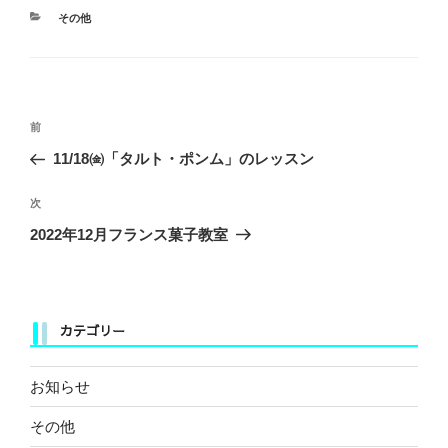
カ
その他
テ
ゴ
リ
ー
投
前
前
稿
の
11/18㈮「タルト・ポンム」のレッスン
ナ
投
ビ
稿
次
次
ゲ
の
2022年12月フランス菓子教室
ー
投
稿
シ
ョ
カテゴリー
ン
お知らせ
その他