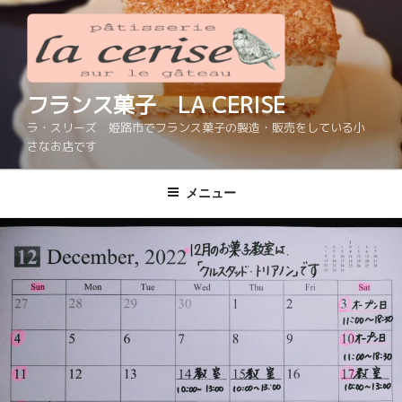
コ
ン
テ
ン
ツ
フランス菓子 LA CERISE
へ
ラ・スリーズ 姫路市でフランス菓子の製造・販売をしている小
ス
さなお店です
キ
ッ
メニュー
プ