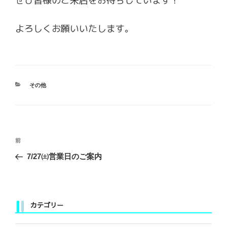
ぜひ皆様のご来店をお待ちしています！
よろしくお願いいたします。
カ
その他
テ
ゴ
リ
ー
投
前
前
稿
の
7/27㈯営業日のご案内
ナ
投
ビ
稿
ゲ
ー
カテゴリー
シ