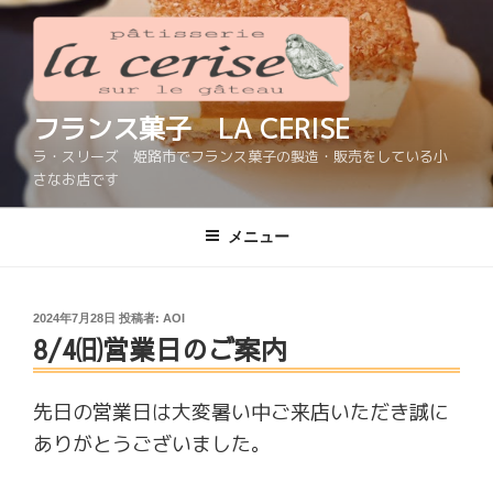
コ
ン
テ
ン
ツ
フランス菓子 LA CERISE
へ
ラ・スリーズ 姫路市でフランス菓子の製造・販売をしている小
ス
さなお店です
キ
ッ
メニュー
プ
投
2024年7月28日
投稿者:
AOI
8/4㈰営業日のご案内
稿
日:
先日の営業日は大変暑い中ご来店いただき誠に
ありがとうございました。