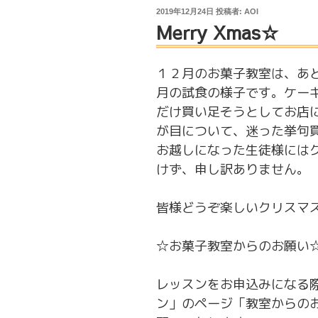
投
2019年12月24日
投稿者:
AOI
稿
Merry Xmas☆
日:
１２月のお菓子教室は、あ
月の試食の様子です。ケー
だけ買い足そうとしてお店
が目について、迷った挙句
お越しになった生徒様には
けず、申し訳ありません。
皆様どうぞ楽しいクリスマ
☆お菓子教室からのお願い
レッスンをお申込みになる
ン」のページ「教室からの