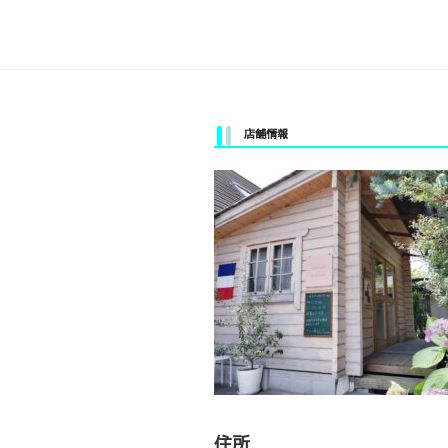
ビ
ゲ
ー
シ
店舗情報
ョ
ン
住所