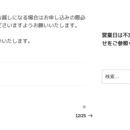
お越しになる場合はお申し込みの際必
ださいますようお願いいたします。
営業日は不
いいたします。
せをご参照
検
索:
次
次
の
12/25
投
稿