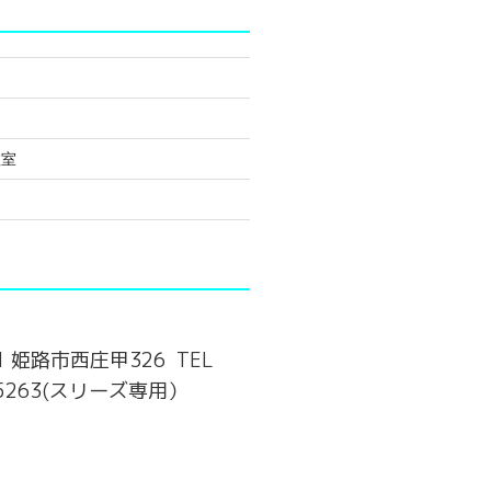
教室
81 姫路市西庄甲326 TEL
4-5263(スリーズ専用）