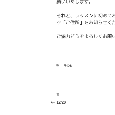
願いいたします。
それと、レッスンに初めて
ず「ご住所」をお知らせく
ご協力どうぞよろしくお願
カ
その他
テ
ゴ
リ
ー
投
前
前
稿
の
12/20
投
ナ
稿